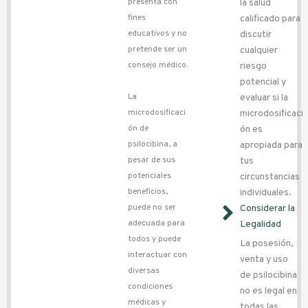
presenta con
la salud
fines
calificado para
educativos y no
discutir
pretende ser un
cualquier
consejo médico.
riesgo
potencial y
La
evaluar si la
microdosificaci
microdosificaci
ón de
ón es
psilocibina, a
apropiada para
pesar de sus
tus
potenciales
circunstancias
beneficios,
individuales.
puede no ser
Considerar la
adecuada para
Legalidad
todos y puede
La posesión,
interactuar con
venta y uso
diversas
de psilocibina
condiciones
no es legal en
médicas y
todas las