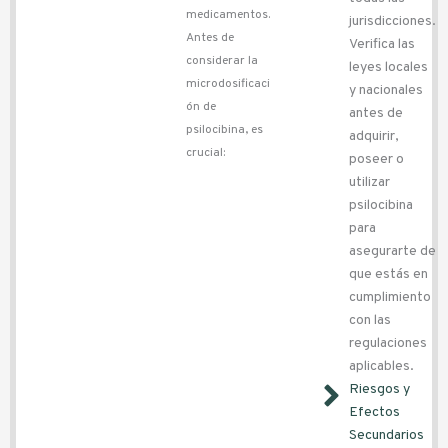
medicamentos.
jurisdicciones.
Antes de
Verifica las
considerar la
leyes locales
microdosificaci
y nacionales
ón de
antes de
psilocibina, es
adquirir,
crucial:
poseer o
utilizar
psilocibina
para
asegurarte de
que estás en
cumplimiento
con las
regulaciones
aplicables.
Riesgos y
Efectos
Secundarios