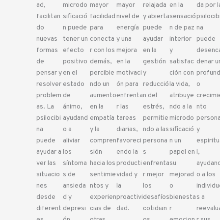
ad,
microdo
mayor
mayor
relajada
en la
da por l
facilitan
sificació
facilidad
nivel de
y abierta
sensació
psilocib
do
n puede
para
energía
puede
n de paz
na
nuevas
tener un
conecta
y una
ayudar
interior
puede
formas
efecto
r con los
mejora
en la
y
desenc
de
positivo
demás,
en la
gestión
satisfac
denar u
pensar y
en el
percibie
motivaci
y
ción con
profun
resolver
estado
ndo un
ón para
reducció
la vida,
o
problem
de
aumento
enfrenta
n del
atribuye
crecimi
as. La
ánimo,
en la
r las
estrés,
ndo a la
nto
psilocibi
ayudand
empatía
tareas
permitie
microdo
persona
na
o a
y la
diarias,
ndo a las
sificació
y
puede
aliviar
compren
favoreci
persona
n un
espiritu
ayudar a
los
sión
endo la
s
papel en
l,
ver las
síntoma
hacia los
producti
enfrenta
su
ayudan
situacio
s de
sentimie
vidad y
r mejor
mejorad
o a los
nes
ansieda
ntos y
la
los
o
individu
desde
d y
experien
proactivi
desafíos
bienesta
s a
diferent
depresi
cias de
dad.
cotidian
r
reevalu
es
ón,
otras
os.
emocion
r sus