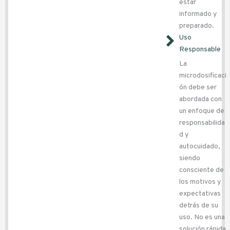
estar
informado y
preparado.
Uso
Responsable
La
microdosificaci
ón debe ser
abordada con
un enfoque de
responsabilida
d y
autocuidado,
siendo
consciente de
los motivos y
expectativas
detrás de su
uso. No es una
solución rápida