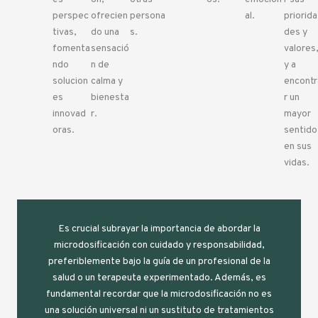
perspec
ofrecien
persona
al.
priorida
tivas,
do una
s.
des y
fomenta
sensació
valores
ndo
n de
y a
solucion
calma y
encontr
es
bienesta
r un
innovad
r.
mayor
oras.
sentido
en sus
vidas.
Es crucial subrayar la importancia de abordar la
microdosificación con cuidado y responsabilidad,
preferiblemente bajo la guía de un profesional de la
salud o un terapeuta experimentado. Además, es
fundamental recordar que la microdosificación no es
una solución universal ni un sustituto de tratamientos