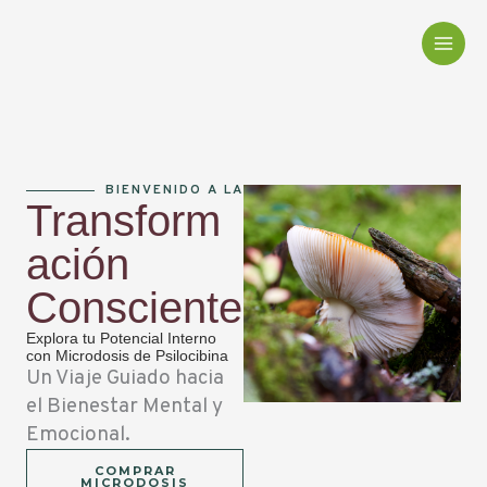
Ir
al
contenido
BIENVENIDO A LA
Transform
ación
Consciente
Explora tu Potencial Interno
con Microdosis de Psilocibina
Un Viaje Guiado hacia
el Bienestar Mental y
Emocional.
COMPRAR
MICRODOSIS